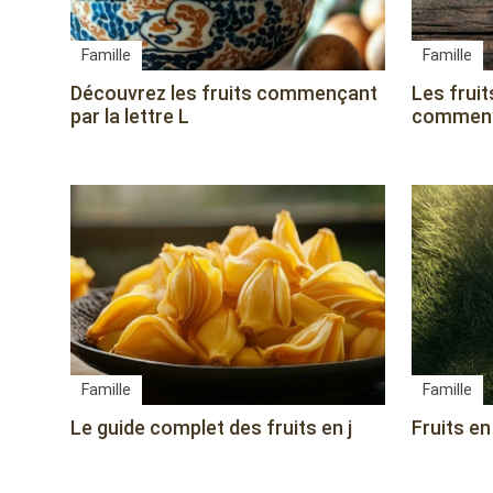
Famille
Famille
Découvrez les fruits commençant
Les frui
par la lettre L
commença
Famille
Famille
Le guide complet des fruits en j
Fruits en 