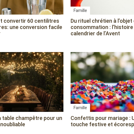
Famille
convertir 60 centilitres
Du rituel chrétien à l’objet
itres: une conversion facile
consommation : l’histoire
r
calendrier de l’Avent
Famille
la table champêtre pour un
Confettis pour mariage : 
inoubliable
touche festive et écores