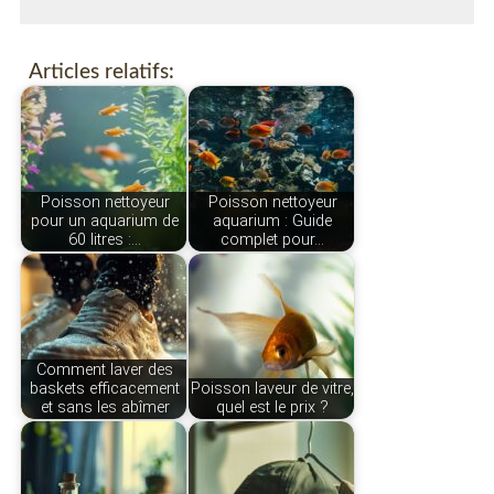
Articles relatifs:
Poisson nettoyeur
Poisson nettoyeur
pour un aquarium de
aquarium : Guide
60 litres :…
complet pour…
Comment laver des
baskets efficacement
Poisson laveur de vitre,
et sans les abîmer
quel est le prix ?