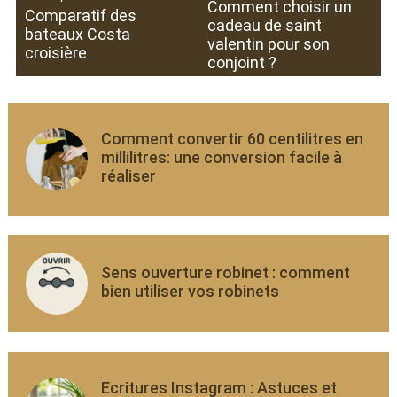
Comment choisir un
Comparatif des
cadeau de saint
bateaux Costa
valentin pour son
croisière
conjoint ?
Comment convertir 60 centilitres en
millilitres: une conversion facile à
réaliser
Sens ouverture robinet : comment
bien utiliser vos robinets
Ecritures Instagram : Astuces et