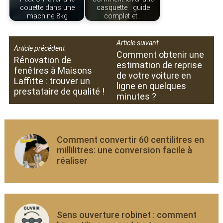
couette dans une
casquette : guide
machine 8kg
complet et…
Article suivant
Article précédent
Comment obtenir une
Rénovation de
estimation de reprise
fenêtres à Maisons
de votre voiture en
Laffitte : trouver un
ligne en quelques
prestataire de qualité !
minutes ?
Comment convertir 60 centilitres en
millilitres: une conversion facile à
réaliser
Sens ouverture robinet : comment