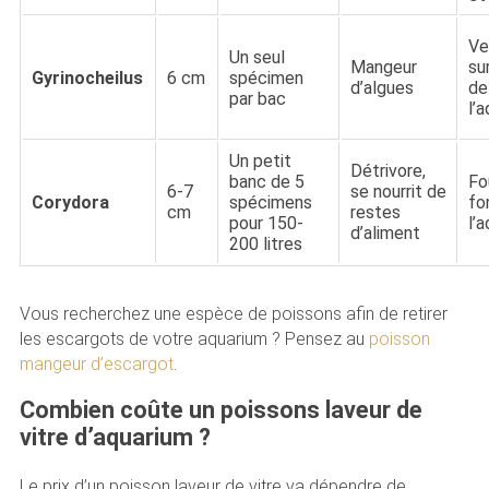
Ve
Un seul
Mangeur
sur
Gyrinocheilus
6 cm
spécimen
d’algues
de
par bac
l’
Un petit
Détrivore,
banc de 5
Fou
6-7
se nourrit de
Corydora
spécimens
fo
cm
restes
pour 150-
l’
d’aliment
200 litres
Vous recherchez une espèce de poissons afin de retirer
les escargots de votre aquarium ? Pensez au
poisson
mangeur d’escargot
.
Combien coûte un poissons laveur de
vitre d’aquarium ?
Le prix d’un poisson laveur de vitre va dépendre de