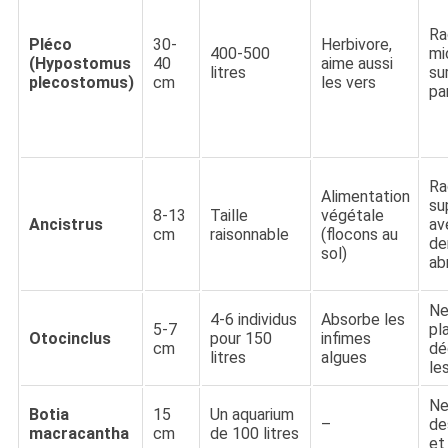
Ra
Pléco
30-
Herbivore,
400-500
mi
(Hypostomus
40
aime aussi
litres
su
plecostomus)
cm
les vers
pa
Ra
Alimentation
su
8-13
Taille
végétale
Ancistrus
av
cm
raisonnable
(flocons au
de
sol)
ab
Ne
4-6 individus
Absorbe les
5-7
pl
Otocinclus
pour 150
infimes
cm
dé
litres
algues
le
Ne
Botia
15
Un aquarium
–
de
macracantha
cm
de 100 litres
et