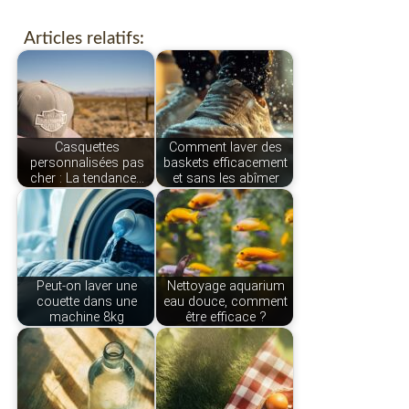
Articles relatifs:
Casquettes
Comment laver des
personnalisées pas
baskets efficacement
cher : La tendance…
et sans les abîmer
Peut-on laver une
Nettoyage aquarium
couette dans une
eau douce, comment
machine 8kg
être efficace ?