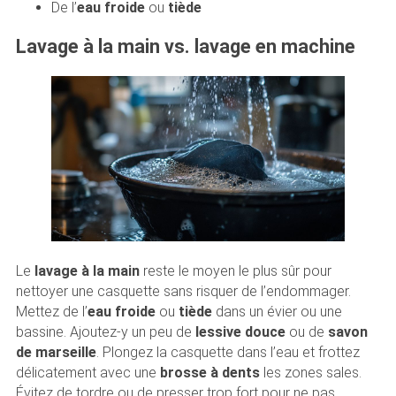
De l’
eau froide
ou
tiède
Lavage à la main vs. lavage en machine
Le
lavage à la main
reste le moyen le plus sûr pour
nettoyer une casquette sans risquer de l’endommager.
Mettez de l’
eau froide
ou
tiède
dans un évier ou une
bassine. Ajoutez-y un peu de
lessive douce
ou de
savon
de marseille
. Plongez la casquette dans l’eau et frottez
délicatement avec une
brosse à dents
les zones sales.
Évitez de tordre ou de presser trop fort pour ne pas