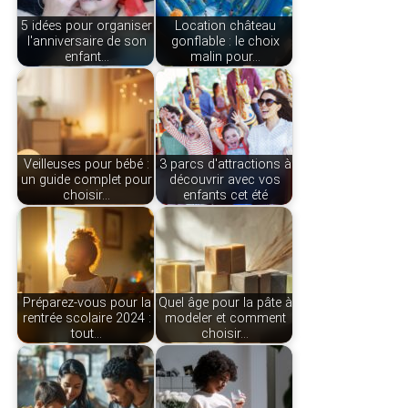
5 idées pour organiser
Location château
l'anniversaire de son
gonflable : le choix
enfant…
malin pour…
Veilleuses pour bébé :
3 parcs d'attractions à
un guide complet pour
découvrir avec vos
choisir…
enfants cet été
Préparez-vous pour la
Quel âge pour la pâte à
rentrée scolaire 2024 :
modeler et comment
tout…
choisir…