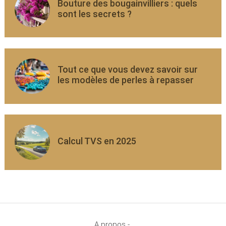
Bouture des bougainvilliers : quels
sont les secrets ?
Tout ce que vous devez savoir sur
les modèles de perles à repasser
Calcul TVS en 2025
A propos -