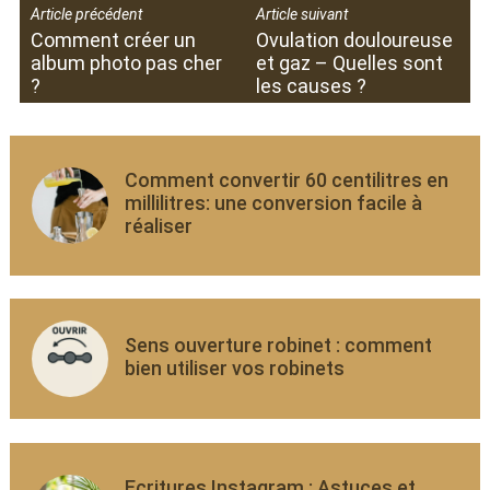
Article précédent
Article suivant
Comment créer un
Ovulation douloureuse
album photo pas cher
et gaz – Quelles sont
?
les causes ?
Comment convertir 60 centilitres en
millilitres: une conversion facile à
réaliser
Sens ouverture robinet : comment
bien utiliser vos robinets
Ecritures Instagram : Astuces et