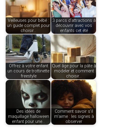
Veilleuses pour bébé :
3 parcs d'attractions à
un guide complet pour
découvrir avec vos
choisir…
enfants cet été
Offrez à votre enfant
Quel âge pour la pâte à
un cours de trottinette
modeler et comment
freestyle
choisir…
Des idées de
Comment savoir s'il
maquillage halloween
m'aime : les signes à
enfant pour une…
observer