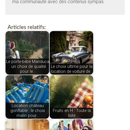
ma communauté avec des contenus sympas.
Articles relatifs:
Le porte-bébé Manduca
: un choix de qualité
Le choix ultime pour la
pour le…
location de voiture de…
Location château
gonflable : le choix
Fruits en H : Toute la
malin pour…
liste