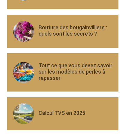
Bouture des bougainvilliers :
quels sont les secrets ?
Tout ce que vous devez savoir
sur les modèles de perles à
repasser
Calcul TVS en 2025