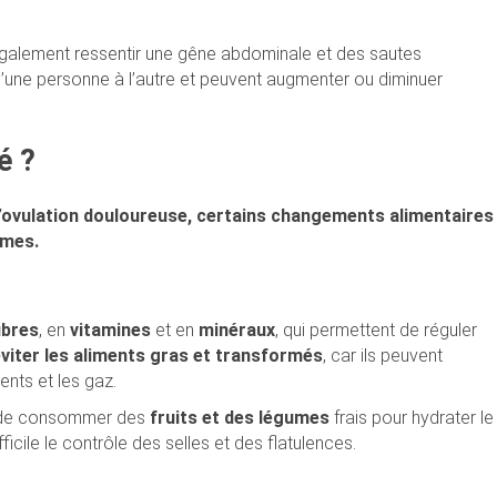
galement ressentir une gêne abdominale et des sautes
d’une personne à l’autre et peuvent augmenter ou diminuer
é ?
r l’ovulation douloureuse, certains changements alimentaires
ômes.
ibres
, en
vitamines
et en
minéraux
, qui permettent de réguler
viter les aliments gras et transformés
, car ils peuvent
nts et les gaz.
de consommer des
fruits et des légumes
frais pour hydrater le
fficile le contrôle des selles et des flatulences.