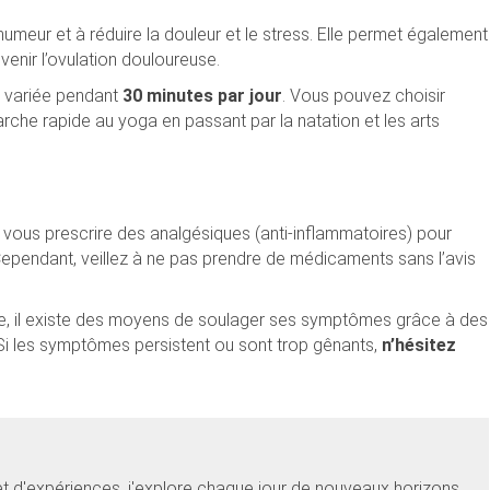
’humeur et à réduire la douleur et le stress. Elle permet également
venir l’ovulation douloureuse.
 variée pendant
30 minutes par jour
. Vous pouvez choisir
marche rapide au yoga en passant par la natation et les arts
vous prescrire des analgésiques (anti-inflammatoires) pour
Cependant, veillez à ne pas prendre de médicaments sans l’avis
ble, il existe des moyens de soulager ses symptômes grâce à des
Si les symptômes persistent ou sont trop gênants,
n’hésitez
et d'expériences, j'explore chaque jour de nouveaux horizons