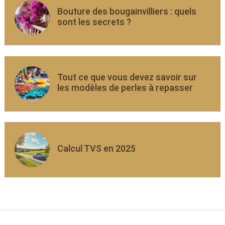
Bouture des bougainvilliers : quels
sont les secrets ?
Tout ce que vous devez savoir sur
les modèles de perles à repasser
Calcul TVS en 2025