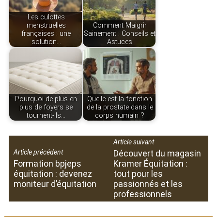
Les culottes
menstruelles
Comment Maigrir
françaises : une
Sainement : Conseils et
solution…
Astuces
Pourquoi de plus en
Quelle est la fonction
plus de foyers se
de la prostate dans le
tournent-ils…
corps humain ?
Article suivant
Article précédent
Découvert du magasin
Formation bpjeps
Kramer Équitation :
équitation : devenez
tout pour les
moniteur d’équitation
passionnés et les
professionnels