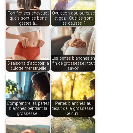
Fortifier ses cheveux :
Ovulation douloureuse
quels sont les bons
et gaz - Quelles sont
gestes à…
les causes ?
Les pertes blanches en
5 raisons d'adopter la
fin de grossesse : tout
culotte menstruelle
savoir
Comprendre les pertes
Pertes blanches au
blanches pendant la
début de la grossesse :
grossesse…
Ce qu'il…