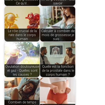
Ce qu'il…
savoir
Le rôle crucial de la
Calculer à combien de
rate dans le corps
mois de grossesse je
humain
suis :…
Ovulation douloureuse
Quelle est la fonction
et gaz - Quelles sont
de la prostate dans le
les causes ?
corps humain ?
Combien de temps