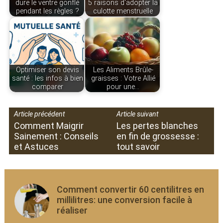
dure le ventre gonflé
5 raisons d'adopter la
pendant les règles ?
culotte menstruelle
Optimiser son devis
Les Aliments Brûle-
santé : les infos à bien
graisses : Votre Allié
comparer
pour une…
Article précédent
Article suivant
Comment Maigrir
Les pertes blanches
Sainement : Conseils
en fin de grossesse :
et Astuces
tout savoir
Comment convertir 60 centilitres en
millilitres: une conversion facile à
réaliser