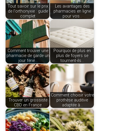
Tout savoir sur le prix
Les avantages des
de l'orthonyxie : guide
pharmacies en ligne
complet
pour vos…
Comment trouver une
Pourquoi de plus en
pharmacie de garde un
plus de foyers se
jour férié…
tournent-ils…
Comment choisir votre
Trouver un grossiste
prothèse auditive
CBD en France
adaptée à…