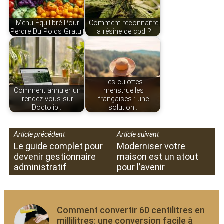
Menu Équilibré Pour
Comment reconnaître
Perdre Du Poids Gratuit
la résine de cbd ?
Les culottes
Comment annuler un
menstruelles
rendez-vous sur
françaises : une
Doctolib…
solution…
Article précédent
Article suivant
Le guide complet pour
Moderniser votre
devenir gestionnaire
maison est un atout
administratif
pour l’avenir
Comment convertir 60 centilitres en
millilitres: une conversion facile à