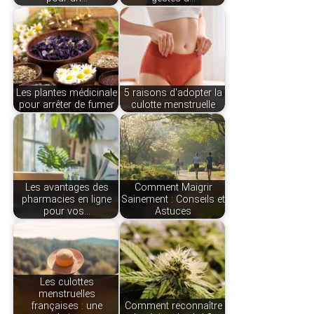
Les plantes médicinale
5 raisons d'adopter la
pour arrêter de fumer
culotte menstruelle
Les avantages des
Comment Maigrir
pharmacies en ligne
Sainement : Conseils et
pour vos…
Astuces
Les culottes
menstruelles
françaises : une
Comment reconnaître