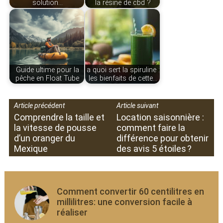
solution…
la résine de cbd ?
Guide ultime pour la
a quoi sert la spiruline :
pêche en Float Tube
les bienfaits de cette…
Article précédent
Article suivant
Comprendre la taille et
Location saisonnière :
la vitesse de pousse
comment faire la
d’un oranger du
différence pour obtenir
Mexique
des avis 5 étoiles ?
Comment convertir 60 centilitres en
millilitres: une conversion facile à
réaliser