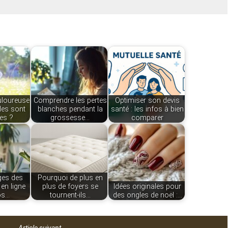
uloureuse
Comprendre les pertes
Optimiser son devis
lles sont
blanches pendant la
santé : les infos à bien
es ?
grossesse…
comparer
ges des
Pourquoi de plus en
en ligne
plus de foyers se
Idées originales pour
os…
tournent-ils…
des ongles de noël :…
Article suivant