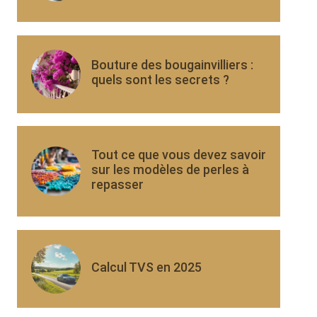
Bouture des bougainvilliers :
quels sont les secrets ?
Tout ce que vous devez savoir
sur les modèles de perles à
repasser
Calcul TVS en 2025