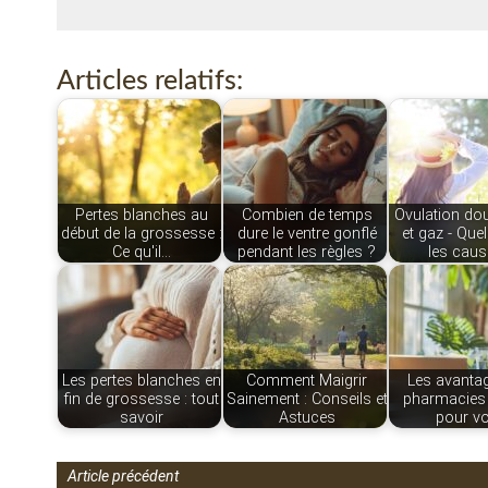
Articles relatifs:
Pertes blanches au
Combien de temps
Ovulation do
début de la grossesse :
dure le ventre gonflé
et gaz - Que
Ce qu'il…
pendant les règles ?
les caus
Les pertes blanches en
Comment Maigrir
Les avanta
fin de grossesse : tout
Sainement : Conseils et
pharmacies 
savoir
Astuces
pour v
Article précédent