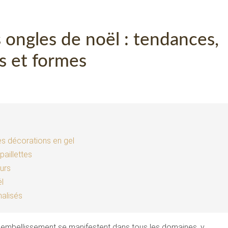
s ongles de noël : tendances,
s et formes
es décorations en gel
paillettes
urs
l
alisés
d’embellissement se manifestent dans tous les domaines, y