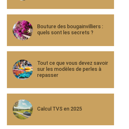
Bouture des bougainvilliers :
quels sont les secrets ?
Tout ce que vous devez savoir
sur les modèles de perles à
repasser
Calcul TVS en 2025