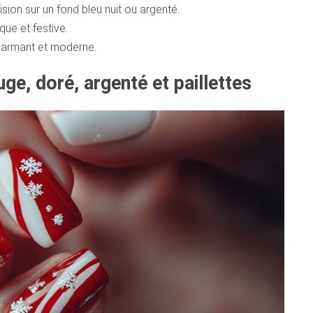
sion sur un fond bleu nuit ou argenté.
que et festive.
charmant et moderne.
ge, doré, argenté et paillettes