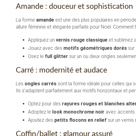
Amande : douceur et sophistication
La forme
amande
est une des plus populaires en périod
allure féminine et élégante parfaite pour Noël. Comment 
Appliquez un
vernis rouge classique
et sublimez a
Jouez avec des
motifs géométriques dorés
sur 
Osez le
full glitter
sur un ou deux ongles seulement p
Carré : modernité et audace
Les
ongles carrés
sont la forme idéale pour celles qui
Ils s’adaptent parfaitement aux motifs horizontaux et pe
Optez pour des
rayures rouges et blanches alte
Adoptez le
look monochrome noir
avec accents 
Ajoutez des
petits flocons en relief
sur un vernis
Coffin/ballet : glamour assuré