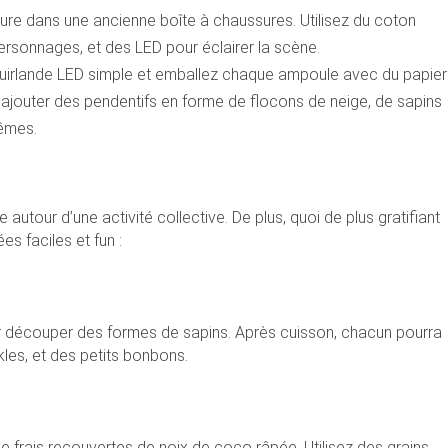
ure dans une ancienne boîte à chaussures. Utilisez du coton
personnages, et des LED pour éclairer la scène.
uirlande LED simple et emballez chaque ampoule avec du papier
 ajouter des pendentifs en forme de flocons de neige, de sapins
mêmes.
 autour d’une activité collective. De plus, quoi de plus gratifiant
es faciles et fun :
ur découper des formes de sapins. Après cuisson, chacun pourra
les, et des petits bonbons.
frais recouvertes de noix de coco râpée. Utilisez des grains