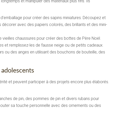
longtemps et manipuler des matériaux plus fins. Ils
d’emballage pour créer des sapins miniatures. Découpez et
s décorer avec des papiers colorés, des brillants et des mini-
de vieilles chaussures pour créer des bottes de Père Noël.
es et remplissez-les de fausse neige ou de petits cadeaux.
rs ou des anges en utilisant des bouchons de bouteille, des
t adolescents
érité et peuvent participer à des projets encore plus élaborés.
branches de pin, des pommes de pin et divers rubans pour
jouter sa touche personnelle avec des ornements ou des