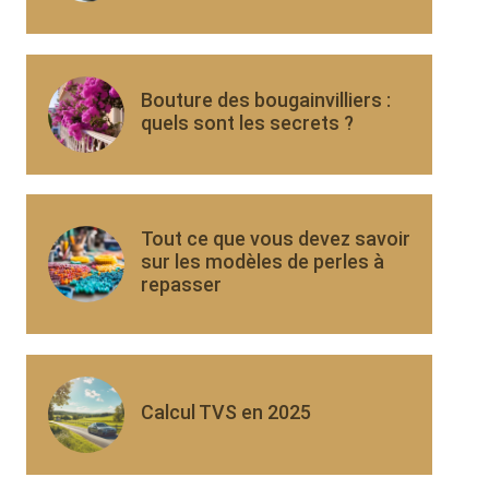
Bouture des bougainvilliers :
quels sont les secrets ?
Tout ce que vous devez savoir
sur les modèles de perles à
repasser
Calcul TVS en 2025