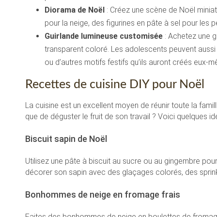
Diorama de Noël
: Créez une scène de Noël miniat
pour la neige, des figurines en pâte à sel pour les 
Guirlande lumineuse customisée
: Achetez une g
transparent coloré. Les adolescents peuvent aussi
ou d’autres motifs festifs qu’ils auront créés eux-
Recettes de cuisine DIY pour Noël
La cuisine est un excellent moyen de réunir toute la famille
que de déguster le fruit de son travail ? Voici quelques idé
Biscuit sapin de Noël
Utilisez une pâte à biscuit au sucre ou au gingembre po
décorer son sapin avec des glaçages colorés, des sprink
Bonhommes de neige en fromage frais
Faites des bonhommes de neige en boulettes de fromage 