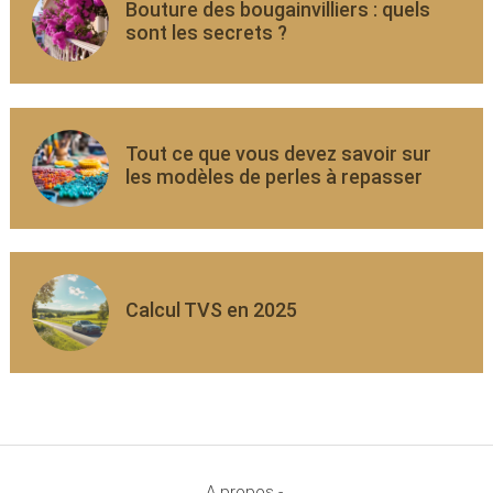
Bouture des bougainvilliers : quels
sont les secrets ?
Tout ce que vous devez savoir sur
les modèles de perles à repasser
Calcul TVS en 2025
A propos -