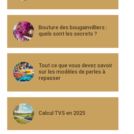
Bouture des bougainvilliers :
quels sont les secrets ?
Tout ce que vous devez savoir
sur les modèles de perles à
repasser
Calcul TVS en 2025