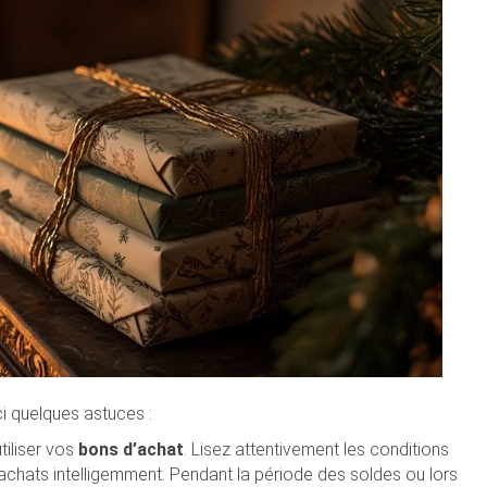
ci quelques astuces :
iliser vos
bons d’achat
. Lisez attentivement les conditions
achats intelligemment. Pendant la période des soldes ou lors