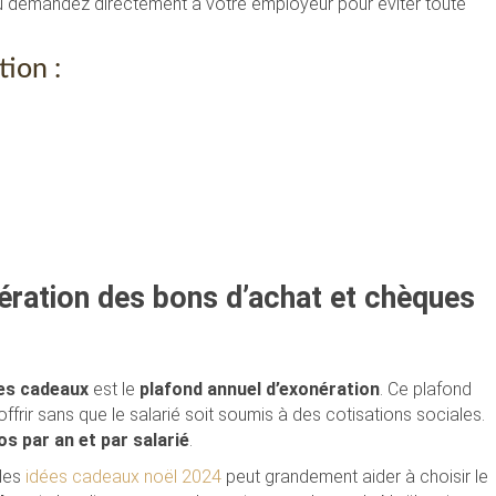
 demandez directement à votre employeur pour éviter toute
tion :
nération des bons d’achat et chèques
es cadeaux
est le
plafond annuel d’exonération
. Ce plafond
ffrir sans que le salarié soit soumis à des cotisations sociales.
os par an et par salarié
.
 des
idées cadeaux noël 2024
peut grandement aider à choisir le