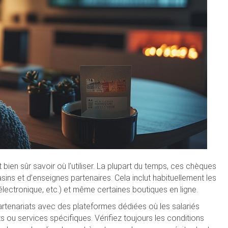
aut bien sûr savoir où l’utiliser. La plupart du temps, ces chèques
ns et d’enseignes partenaires. Cela inclut habituellement les
lectronique, etc.) et même certaines boutiques en ligne.
rtenariats avec des plateformes dédiées où les salariés
 ou services spécifiques. Vérifiez toujours les conditions