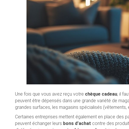
Une fois que vous avez reçu votre
chèque cadeau
, il f
peuvent être dépensés dans une grande variété de magasi
grandes surfaces, les magasins spécialisés (vêtements, é
Certaines entreprises mettent également en place des pa
peuvent échanger leurs
bons d’achat
contre des produits