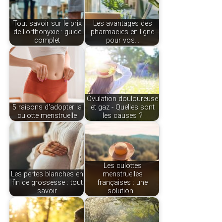
Tout savoir sur le prix
Les avantages des
de l'orthonyxie : guide
pharmacies en ligne
complet
pour vos…
Ovulation douloureuse
5 raisons d'adopter la
et gaz - Quelles sont
culotte menstruelle
les causes ?
Les culottes
Les pertes blanches en
menstruelles
fin de grossesse : tout
françaises : une
savoir
solution…