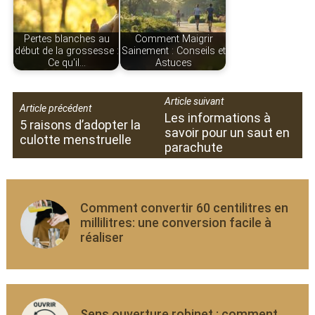
Pertes blanches au
Comment Maigrir
début de la grossesse :
Sainement : Conseils et
Ce qu'il…
Astuces
Article suivant
Article précédent
Les informations à
5 raisons d’adopter la
savoir pour un saut en
culotte menstruelle
parachute
Comment convertir 60 centilitres en
millilitres: une conversion facile à
réaliser
Sens ouverture robinet : comment