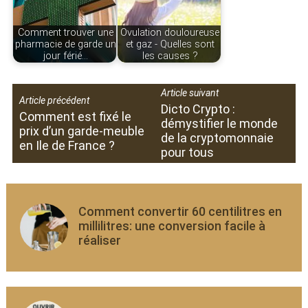
Comment trouver une
Ovulation douloureuse
pharmacie de garde un
et gaz - Quelles sont
jour férié…
les causes ?
Article suivant
Article précédent
Dicto Crypto :
Comment est fixé le
démystifier le monde
prix d’un garde-meuble
de la cryptomonnaie
en Ile de France ?
pour tous
Comment convertir 60 centilitres en
millilitres: une conversion facile à
réaliser