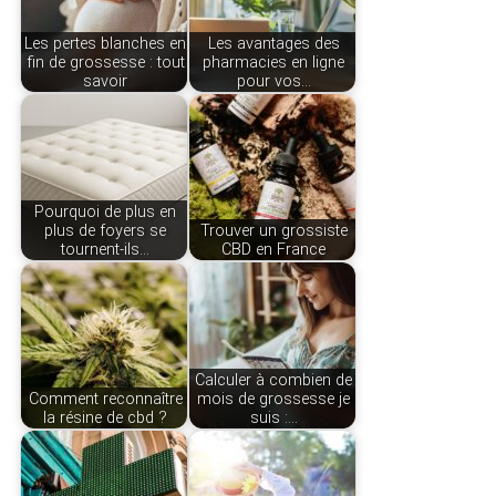
Les pertes blanches en
Les avantages des
fin de grossesse : tout
pharmacies en ligne
savoir
pour vos…
Pourquoi de plus en
plus de foyers se
Trouver un grossiste
tournent-ils…
CBD en France
Calculer à combien de
Comment reconnaître
mois de grossesse je
la résine de cbd ?
suis :…