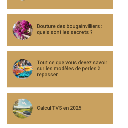
Bouture des bougainvilliers :
quels sont les secrets ?
Tout ce que vous devez savoir
sur les modèles de perles à
repasser
Calcul TVS en 2025