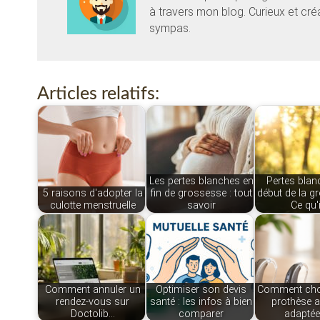
à travers mon blog. Curieux et cr
sympas.
Articles relatifs:
Les pertes blanches en
Pertes blan
5 raisons d'adopter la
fin de grossesse : tout
début de la g
culotte menstruelle
savoir
Ce qu'
Comment annuler un
Optimiser son devis
Comment choi
rendez-vous sur
santé : les infos à bien
prothèse a
Doctolib…
comparer
adaptée