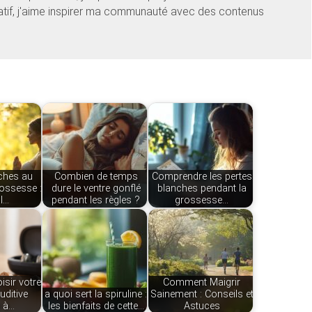
éatif, j'aime inspirer ma communauté avec des contenus
ches au
Combien de temps
Comprendre les pertes
rossesse :
dure le ventre gonflé
blanches pendant la
il…
pendant les règles ?
grossesse…
sir votre
Comment Maigrir
uditive
a quoi sert la spiruline :
Sainement : Conseils et
 à…
les bienfaits de cette…
Astuces