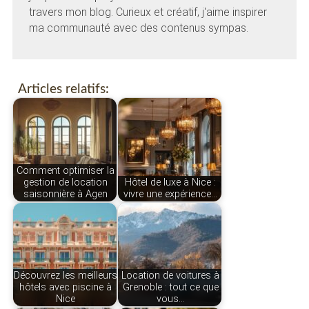
travers mon blog. Curieux et créatif, j'aime inspirer
ma communauté avec des contenus sympas.
Articles relatifs:
Comment optimiser la
gestion de location
Hôtel de luxe à Nice :
saisonnière à Agen
vivre une expérience…
Découvrez les meilleurs
Location de voitures à
hôtels avec piscine à
Grenoble : tout ce que
Nice
vous…