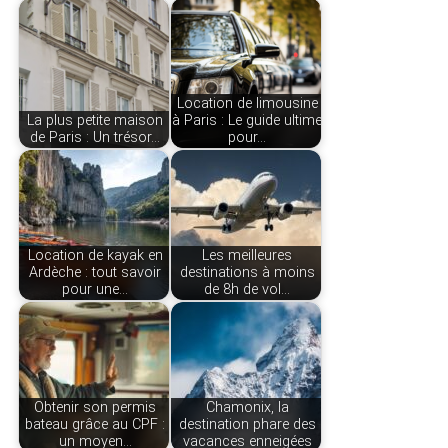
Location de limousine
La plus petite maison
à Paris : Le guide ultime
de Paris : Un trésor…
pour…
Location de kayak en
Les meilleures
Ardèche : tout savoir
destinations à moins
pour une…
de 8h de vol…
Obtenir son permis
Chamonix, la
bateau grâce au CPF :
destination phare des
un moyen…
vacances enneigées