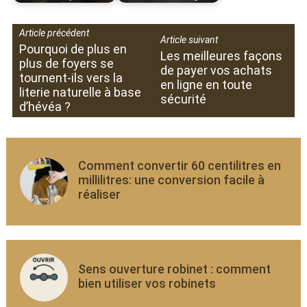
Article précédent
Article suivant
Pourquoi de plus en
Les meilleures façons
plus de foyers se
de payer vos achats
tournent-ils vers la
en ligne en toute
literie naturelle à base
sécurité
d’hévéa ?
Comment convertir 60 centilitres en
millilitres: une conversion facile à
réaliser
Sens ouverture robinet : comment
bien utiliser vos robinets