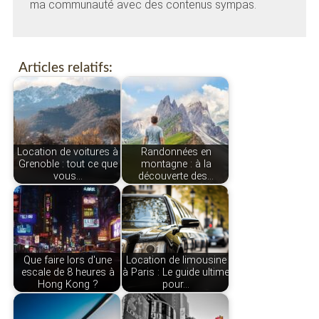
ma communauté avec des contenus sympas.
Articles relatifs:
Location de voitures à
Randonnées en
Grenoble : tout ce que
montagne : à la
vous…
découverte des…
Que faire lors d'une
Location de limousine
escale de 8 heures à
à Paris : Le guide ultime
Hong Kong ?
pour…