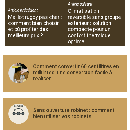
Article suivant
Article précédent
Climatisation
Maillot rugby pas cher :
réversible sans groupe
comment bien choisir
extérieur : solution
et où profiter des
compacte pour un
meilleurs prix ?
confort thermique
optimal
Comment convertir 60 centilitres en
millilitres: une conversion facile à
réaliser
Sens ouverture robinet : comment
bien utiliser vos robinets