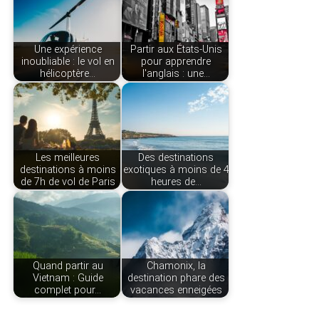
Une expérience
Partir aux États-Unis
inoubliable : le vol en
pour apprendre
hélicoptère…
l'anglais : une…
Les meilleures
Des destinations
destinations à moins
exotiques à moins de 4
de 7h de vol de Paris
heures de…
Quand partir au
Chamonix, la
Vietnam : Guide
destination phare des
complet pour…
vacances enneigées