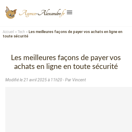
menu
Accueil
»
Tech
»
Les meilleures façons de payer vos achats en ligne en
toute sécurité
Les meilleures façons de payer vos
achats en ligne en toute sécurité
Modifié le
21 avril 2025 à 11h20
- Par Vincent