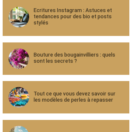
Ecritures Instagram : Astuces et
tendances pour des bio et posts
stylés
Bouture des bougainvilliers : quels
sont les secrets ?
Tout ce que vous devez savoir sur
les modèles de perles à repasser