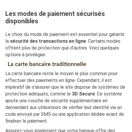
Les modes de paiement sécurisés
disponibles
Le choix du mode de paiement est essentiel pour garantir
la
sécurité des transactions en ligne
. Certains modes
offrent plus de protection que d’autres. Voici quelques
options à privilégier.
La carte bancaire traditionnelle
La carte bancaire reste le moyen le plus commun pour
effectuer des paiements en ligne. Cependant, il est
impératif de s’assurer que le site dispose de systèmes de
protection adéquats, comme le
3D Secure
. Ce système
ajoute une couche de sécurité supplémentaire en
demandant aux utilisateurs de vérifier leur identité via un
code envoyé par SMS ou une application dédiée avant de
finaliser le paiement.
Assurez-vous également que votre banque offre des