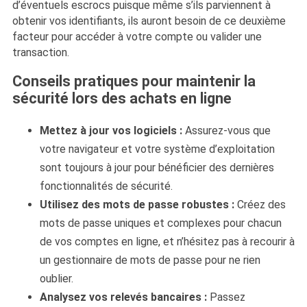
d’éventuels escrocs puisque même s’ils parviennent à
obtenir vos identifiants, ils auront besoin de ce deuxième
facteur pour accéder à votre compte ou valider une
transaction.
Conseils pratiques pour maintenir la
sécurité lors des achats en ligne
Mettez à jour vos logiciels :
Assurez-vous que
votre navigateur et votre système d’exploitation
sont toujours à jour pour bénéficier des dernières
fonctionnalités de sécurité.
Utilisez des mots de passe robustes :
Créez des
mots de passe uniques et complexes pour chacun
de vos comptes en ligne, et n’hésitez pas à recourir à
un gestionnaire de mots de passe pour ne rien
oublier.
Analysez vos relevés bancaires :
Passez