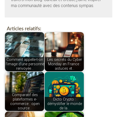
ma communauté avec des contenus sympas.
Articles relatifs:
Comment appelle-t-on
Les secrets du Cyber
l’image d’une personne
Monday en France :
renvoyée…
astuces et…
Comparatif des
plateformes e-
Dicto Crypto :
commerce : open
démystifier le monde
source…
de la…