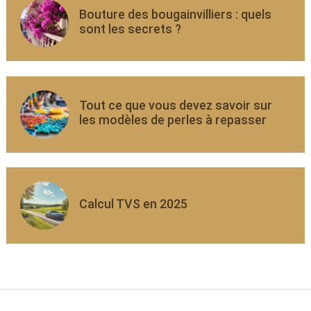
Bouture des bougainvilliers : quels
sont les secrets ?
Tout ce que vous devez savoir sur
les modèles de perles à repasser
Calcul TVS en 2025