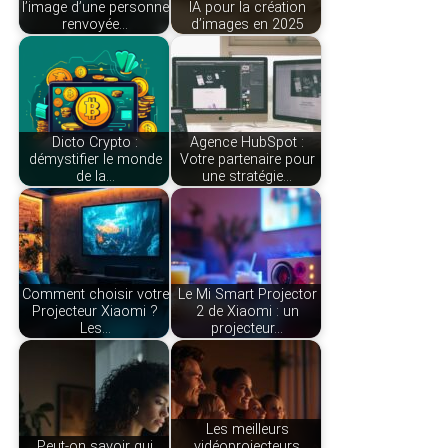
l’image d’une personne
IA pour la création
renvoyée…
d’images en 2025
Dicto Crypto :
Agence HubSpot :
démystifier le monde
Votre partenaire pour
de la…
une stratégie…
Comment choisir votre
Le Mi Smart Projector
Projecteur Xiaomi ?
2 de Xiaomi : un
Les…
projecteur…
Les meilleurs
Peut-on savoir qui
vidéoprojecteurs