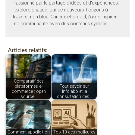
Passionné par le partage d'idées et d'expériences,
j'explore chaque jour de nouveaux horizons à
travers mon blog. Curieux et créatif, j'aime inspirer
ma communauté avec des contenus sympas.
Articles relatifs:
Comparatif des
plateformes e-
Tout savoir sur
commerce : open
Infolabo et la
source…
consultation des…
Comment appelle-t-on
Top 10 des meilleures