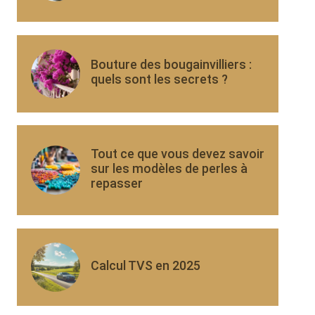
Bouture des bougainvilliers :
quels sont les secrets ?
Tout ce que vous devez savoir
sur les modèles de perles à
repasser
Calcul TVS en 2025