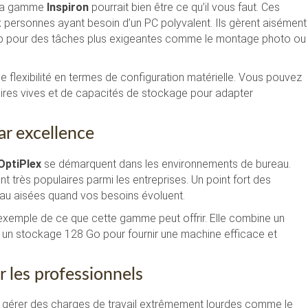
, la gamme
Inspiron
pourrait bien être ce qu’il vous faut. Ces
x personnes ayant besoin d’un PC polyvalent. Ils gèrent aisément
coup pour des tâches plus exigeantes comme le montage photo ou
 flexibilité en termes de configuration matérielle. Vous pouvez
ires vives et de capacités de stockage pour adapter
ar excellence
OptiPlex
se démarquent dans les environnements de bureau.
dent très populaires parmi les entreprises. Un point fort des
veau aisées quand vos besoins évoluent.
exemple de ce que cette gamme peut offrir. Elle combine un
 un stockage 128 Go pour fournir une machine efficace et
r les professionnels
nt gérer des charges de travail extrêmement lourdes comme le