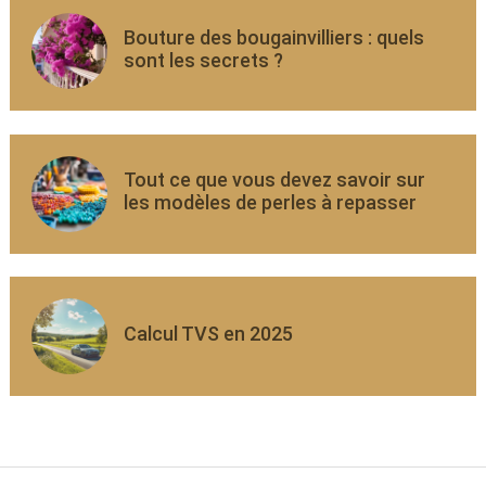
Bouture des bougainvilliers : quels
sont les secrets ?
Tout ce que vous devez savoir sur
les modèles de perles à repasser
Calcul TVS en 2025