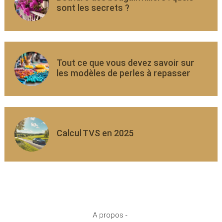
sont les secrets ?
Tout ce que vous devez savoir sur
les modèles de perles à repasser
Calcul TVS en 2025
A propos -