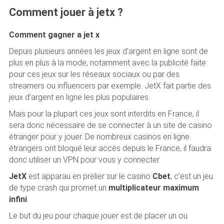
Comment jouer à jetx ?
Comment gagner a jet x
Depuis plusieurs années les jeux d’argent en ligne sont de
plus en plus à la mode, notamment avec la publicité faite
pour ces jeux sur les réseaux sociaux ou par des
streamers ou influencers par exemple. JetX fait partie des
jeux d’argent en ligne les plus populaires.
Mais pour la plupart ces jeux sont interdits en France, il
sera donc nécessaire de se connecter à un site de casino
étranger pour y jouer. De nombreux casinos en ligne
étrangers ont bloqué leur accès depuis le France, il faudra
donc utiliser un VPN pour vous y connecter.
JetX
est apparau en prelier sur le casino
Cbet
, c’est un jeu
de type crash qui promet un
multiplicateur maximum
infini
.
Le but du jeu pour chaque jouer est de placer un ou