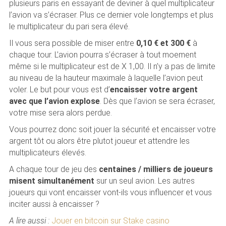
plusieurs paris en essayant de deviner à quel multiplicateur
l’avion va s’écraser. Plus ce dernier vole longtemps et plus
le multiplicateur du pari sera élevé.
Il vous sera possible de miser entre
0,10 € et 300 €
à
chaque tour. L’avion pourra s’écraser à tout moement
même si le multiplicateur est de X 1,00. Il n’y a pas de limite
au niveau de la hauteur maximale à laquelle l’avion peut
voler. Le but pour vous est d’
encaisser votre argent
avec que l’avion explose
. Dès que l’avion se sera écraser,
votre mise sera alors perdue.
Vous pourrez donc soit jouer la sécurité et encaisser votre
argent tôt ou alors être plutot joueur et attendre les
multiplicateurs élevés.
A chaque tour de jeu des
centaines / milliers de joueurs
misent simultanément
sur un seul avion. Les autres
joueurs qui vont encaisser vont-ils vous influencer et vous
inciter aussi à encaisser ?
A lire aussi :
Jouer en bitcoin sur Stake casino