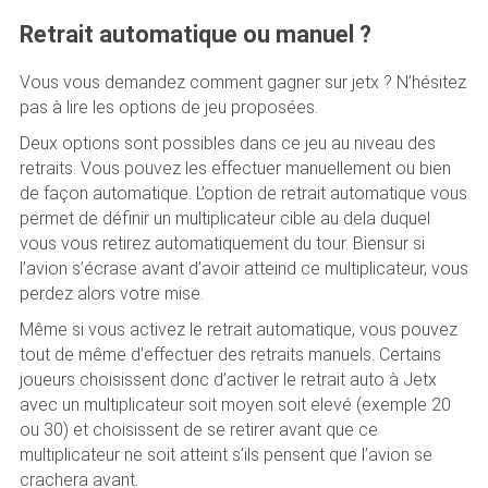
Retrait automatique ou manuel ?
Vous vous demandez comment gagner sur jetx ? N’hésitez
pas à lire les options de jeu proposées.
Deux options sont possibles dans ce jeu au niveau des
retraits. Vous pouvez les effectuer manuellement ou bien
de façon automatique. L’option de retrait automatique vous
permet de définir un multiplicateur cible au dela duquel
vous vous retirez automatiquement du tour. Biensur si
l’avion s’écrase avant d’avoir atteind ce multiplicateur, vous
perdez alors votre mise.
Même si vous activez le retrait automatique, vous pouvez
tout de même d’effectuer des retraits manuels. Certains
joueurs choisissent donc d’activer le retrait auto à Jetx
avec un multiplicateur soit moyen soit elevé (exemple 20
ou 30) et choisissent de se retirer avant que ce
multiplicateur ne soit atteint s’ils pensent que l’avion se
crachera avant.