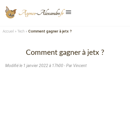
menu
Accueil
»
Tech
»
Comment gagner à jetx ?
Comment gagner à jetx ?
Modifié le
1 janvier 2022 à 17h00
- Par Vincent