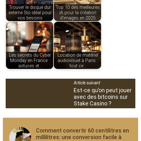
Trouver le disque dur
Top 10 des meilleures
externe 5to idéal pour
IA pour la création
vos besoins
d’images en 2025
Les secrets du Cyber
Location de matériel
Monday en France :
audiovisuel à Paris :
astuces et…
tout ce…
Article suivant
Est-ce qu’on peut jouer
avec des bitcoins sur
Stake Casino ?
Comment convertir 60 centilitres en
millilitres: une conversion facile à