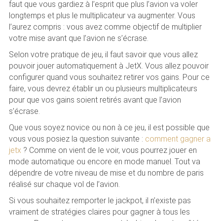
faut que vous gardiez à l’esprit que plus l’avion va voler
longtemps et plus le multiplicateur va augmenter. Vous
l’aurez compris : vous avez comme objectif de multiplier
votre mise avant que l’avion ne s’écrase.
Selon votre pratique de jeu, il faut savoir que vous allez
pouvoir jouer automatiquement à JetX. Vous allez pouvoir
configurer quand vous souhaitez retirer vos gains. Pour ce
faire, vous devrez établir un ou plusieurs multiplicateurs
pour que vos gains soient retirés avant que l’avion
s’écrase.
Que vous soyez novice ou non à ce jeu, il est possible que
vous vous posiez la question suivante :
comment gagner a
jetx
? Comme on vient de le voir, vous pourrez jouer en
mode automatique ou encore en mode manuel. Tout va
dépendre de votre niveau de mise et du nombre de paris
réalisé sur chaque vol de l’avion.
Si vous souhaitez remporter le jackpot, il n’existe pas
vraiment de stratégies claires pour gagner à tous les