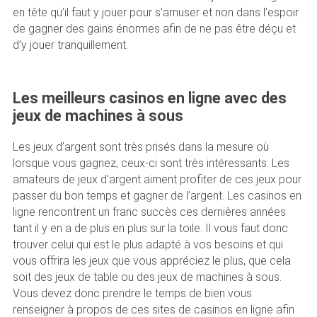
en tête qu’il faut y jouer pour s’amuser et non dans l’espoir
de gagner des gains énormes afin de ne pas être déçu et
d’y jouer tranquillement.
Les meilleurs casinos en ligne avec des
jeux de machines à sous
Les jeux d’argent sont très prisés dans la mesure où
lorsque vous gagnez, ceux-ci sont très intéressants. Les
amateurs de jeux d’argent aiment profiter de ces jeux pour
passer du bon temps et gagner de l’argent. Les casinos en
ligne rencontrent un franc succès ces dernières années
tant il y en a de plus en plus sur la toile. Il vous faut donc
trouver celui qui est le plus adapté à vos besoins et qui
vous offrira les jeux que vous appréciez le plus, que cela
soit des jeux de table ou des jeux de machines à sous.
Vous devez donc prendre le temps de bien vous
renseigner à propos de ces sites de casinos en ligne afin