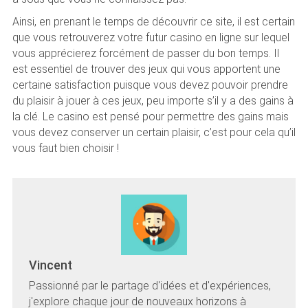
Ainsi, en prenant le temps de découvrir ce site, il est certain
que vous retrouverez votre futur casino en ligne sur lequel
vous apprécierez forcément de passer du bon temps. Il
est essentiel de trouver des jeux qui vous apportent une
certaine satisfaction puisque vous devez pouvoir prendre
du plaisir à jouer à ces jeux, peu importe s’il y a des gains à
la clé. Le casino est pensé pour permettre des gains mais
vous devez conserver un certain plaisir, c’est pour cela qu’il
vous faut bien choisir !
Vincent
Passionné par le partage d'idées et d'expériences,
j'explore chaque jour de nouveaux horizons à