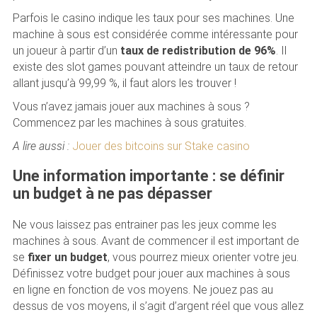
Parfois le casino indique les taux pour ses machines. Une
machine à sous est considérée comme intéressante pour
un joueur à partir d’un
taux de redistribution de 96%
. Il
existe des slot games pouvant atteindre un taux de retour
allant jusqu’à 99,99 %, il faut alors les trouver !
Vous n’avez jamais jouer aux machines à sous ?
Commencez par les machines à sous gratuites.
A lire aussi :
Jouer des bitcoins sur Stake casino
Une information importante : se définir
un budget à ne pas dépasser
Ne vous laissez pas entrainer pas les jeux comme les
machines à sous. Avant de commencer il est important de
se
fixer un budget
, vous pourrez mieux orienter votre jeu.
Définissez votre budget pour jouer aux machines à sous
en ligne en fonction de vos moyens. Ne jouez pas au
dessus de vos moyens, il s’agit d’argent réel que vous allez