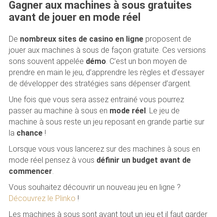
Gagner aux machines à sous gratuites
avant de jouer en mode réel
De
nombreux sites de casino en ligne
proposent de
jouer aux machines à sous de façon gratuite. Ces versions
sons souvent appelée
démo
. C’est un bon moyen de
prendre en main le jeu, d’apprendre les règles et d’essayer
de développer des stratégies sans dépenser d’argent.
Une fois que vous sera assez entrainé vous pourrez
passer au machine à sous en
mode réel
. Le jeu de
machine à sous reste un jeu reposant en grande partie sur
la
chance
!
Lorsque vous vous lancerez sur des machines à sous en
mode réel pensez à vous
définir un budget avant de
commencer
.
Vous souhaitez découvrir un nouveau jeu en ligne ?
Découvrez le Plinko
!
Les machines à sous sont avant tout un jeu et il faut garder