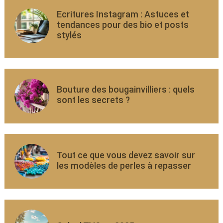
Ecritures Instagram : Astuces et
tendances pour des bio et posts
stylés
Bouture des bougainvilliers : quels
sont les secrets ?
Tout ce que vous devez savoir sur
les modèles de perles à repasser