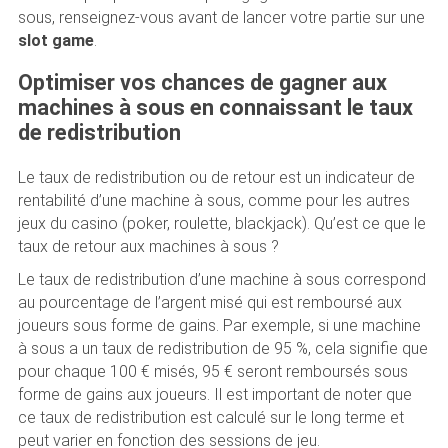
sous, renseignez-vous avant de lancer votre partie sur une
slot game
.
Optimiser vos chances de gagner aux
machines à sous en connaissant le taux
de redistribution
Le taux de redistribution ou de retour est un indicateur de
rentabilité d’une machine à sous, comme pour les autres
jeux du casino (poker, roulette, blackjack). Qu’est ce que le
taux de retour aux machines à sous ?
Le taux de redistribution d’une machine à sous correspond
au pourcentage de l’argent misé qui est remboursé aux
joueurs sous forme de gains. Par exemple, si une machine
à sous a un taux de redistribution de 95 %, cela signifie que
pour chaque 100 € misés, 95 € seront remboursés sous
forme de gains aux joueurs. Il est important de noter que
ce taux de redistribution est calculé sur le long terme et
peut varier en fonction des sessions de jeu.