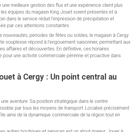
e une meilleure gestion des flux et une expérience client plus
 les équipes du magasin King Jouet soient présentes et à
in dans le service réduit l’impression de précipitation et
lisée par ces attentions constantes.
nouveautés, périodes de fêtes ou soldes, le magasin à Cergy
tte souplesse répond à l’engouement saisonnier, permettant aux
es affaires et découvertes. En définitive, ces horaires
e pour une activité commerciale pérenne et proactive dans
ouet à Cergy : Un point central au
une aventure. Sa position stratégique dans le centre
cessible par tous les moyens de transport. Localisé précisément
ite ainsi de la dynamique commerciale de la région tout en
les autres boutiques et services est un atout majeur. Jouer à