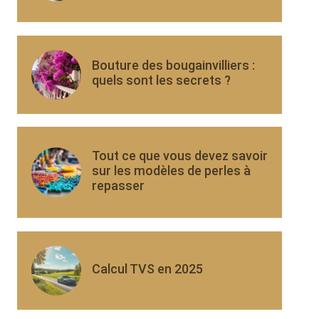
Bouture des bougainvilliers :
quels sont les secrets ?
Tout ce que vous devez savoir
sur les modèles de perles à
repasser
Calcul TVS en 2025