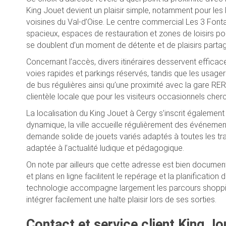
King Jouet devient un plaisir simple, notamment pour l
voisines du Val-d’Oise. Le centre commercial Les 3 Font
spacieux, espaces de restauration et zones de loisirs pou
se doublent d’un moment de détente et de plaisirs partag
Concernant l’accès, divers itinéraires desservent effic
voies rapides et parkings réservés, tandis que les usag
de bus régulières ainsi qu’une proximité avec la gare RER
clientèle locale que pour les visiteurs occasionnels cherc
La localisation du King Jouet à Cergy s’inscrit égalemen
dynamique, la ville accueille régulièrement des événemen
demande solide de jouets variés adaptés à toutes les t
adaptée à l’actualité ludique et pédagogique.
On note par ailleurs que cette adresse est bien documen
et plans en ligne facilitent le repérage et la planification
technologie accompagne largement les parcours shopping.
intégrer facilement une halte plaisir lors de ses sorties.
Contact et service client King Jou