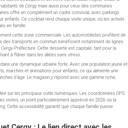
es habitants de Cergy mais aussi pour ceux des communes
aines offre en complément un cadre convivial, avec parkings
r enfants. Ce cocktail rend chaque visite unique, où les achats
és en famille.
acement cette zone commerciale. Les automobilistes profitent de
ers des transports en commun bénéficient notamment de lignes
 Cergy-Préfecture. Cette desserte est capitale, tant pour la
hant à flâner dans les allées sans stress.
t dans une dynamique urbaine forte. Avec une population jeune et
ts, marchés et animations pour enfants, ce qui alimente une
ranches d’âge. Le magasin y répond avec une gamme riche,
tée sur les principaux outils numériques. Les coordonnées GPS
 des visites, un point particulièrement apprécié en 2026 où la
 Cette accessibilité garantit que chaque famille puisse
et Cergy : Le lien direct avec les