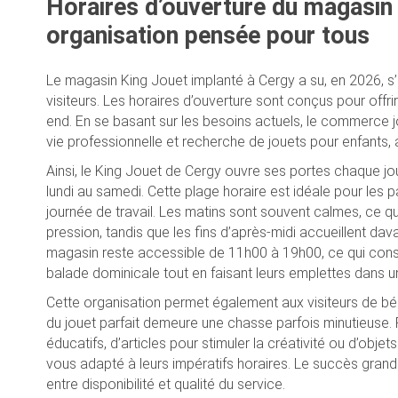
Horaires d’ouverture du magasin 
organisation pensée pour tous
Le magasin King Jouet implanté à Cergy a su, en 2026, s’a
visiteurs. Les horaires d’ouverture sont conçus pour offr
end. En se basant sur les besoins actuels, le commerce j
vie professionnelle et recherche de jouets pour enfants
Ainsi, le King Jouet de Cergy ouvre ses portes chaque jo
lundi au samedi. Cette plage horaire est idéale pour les 
journée de travail. Les matins sont souvent calmes, ce qui
pression, tandis que les fins d’après-midi accueillent da
magasin reste accessible de 11h00 à 19h00, ce qui consti
balade dominicale tout en faisant leurs emplettes dans 
Cette organisation permet également aux visiteurs de bén
du jouet parfait demeure une chasse parfois minutieuse. 
éducatifs, d’articles pour stimuler la créativité ou d’obj
vous adapté à leurs impératifs horaires. Le succès gran
entre disponibilité et qualité du service.