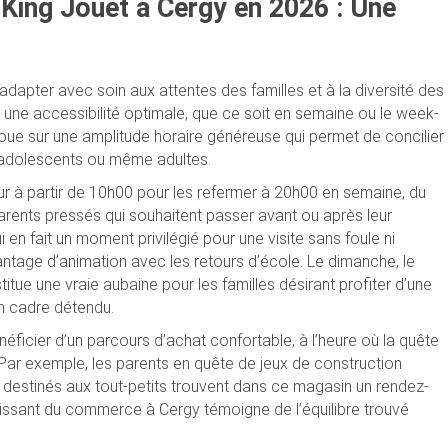
King Jouet à Cergy en 2026 : Une
dapter avec soin aux attentes des familles et à la diversité des
ir une accessibilité optimale, que ce soit en semaine ou le week-
oue sur une amplitude horaire généreuse qui permet de concilier
, adolescents ou même adultes.
ur à partir de 10h00 pour les refermer à 20h00 en semaine, du
parents pressés qui souhaitent passer avant ou après leur
 en fait un moment privilégié pour une visite sans foule ni
vantage d’animation avec les retours d’école. Le dimanche, le
tue une vraie aubaine pour les familles désirant profiter d’une
un cadre détendu.
éficier d’un parcours d’achat confortable, à l’heure où la quête
Par exemple, les parents en quête de jeux de construction
ets destinés aux tout-petits trouvent dans ce magasin un rendez-
dissant du commerce à Cergy témoigne de l’équilibre trouvé