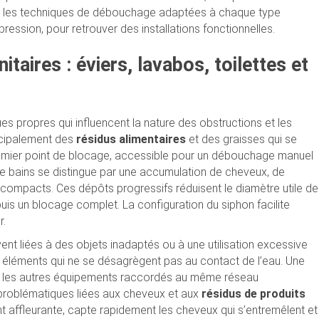
s les techniques de débouchage adaptées à chaque type
pression, pour retrouver des installations fonctionnelles.
aires : éviers, lavabos, toilettes et
s propres qui influencent la nature des obstructions et les
incipalement des
résidus alimentaires
et des graisses qui se
 premier point de blocage, accessible pour un débouchage manuel
 de bains se distingue par une accumulation de cheveux, de
 compacts. Ces dépôts progressifs réduisent le diamètre utile de
puis un blocage complet. La configuration du siphon facilite
r.
vent liées à des objets inadaptés ou à une utilisation excessive
es éléments qui ne se désagrègent pas au contact de l’eau. Une
ans les autres équipements raccordés au même réseau
 problématiques liées aux cheveux et aux
résidus de produits
 affleurante, capte rapidement les cheveux qui s’entremêlent et