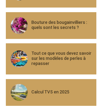
Bouture des bougainvilliers :
quels sont les secrets ?
Tout ce que vous devez savoir
sur les modèles de perles à
repasser
Calcul TVS en 2025