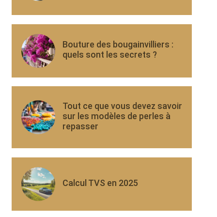
Bouture des bougainvilliers :
quels sont les secrets ?
Tout ce que vous devez savoir
sur les modèles de perles à
repasser
Calcul TVS en 2025