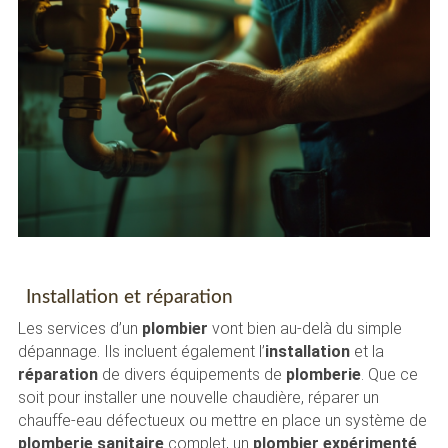
Installation et réparation
Les services d’un
plombier
vont bien au-delà du simple
dépannage. Ils incluent également l’
installation
et la
réparation
de divers équipements de
plomberie
. Que ce
soit pour installer une nouvelle chaudière, réparer un
chauffe-eau défectueux ou mettre en place un système de
plomberie sanitaire
complet, un
plombier expérimenté