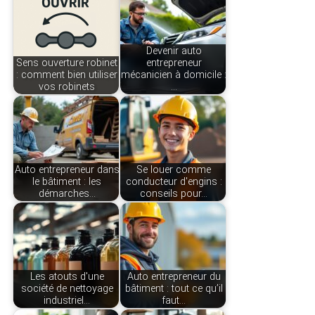
Devenir auto
Sens ouverture robinet
entrepreneur
: comment bien utiliser
mécanicien à domicile :
vos robinets
…
Auto entrepreneur dans
Se louer comme
le bâtiment : les
conducteur d'engins :
démarches…
conseils pour…
Les atouts d'une
Auto entrepreneur du
société de nettoyage
bâtiment : tout ce qu’il
industriel…
faut…