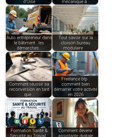
d'Oise
mécanique à…
Auto entrepreneur dans
Tout savoir sur la
le bâtiment : les
cloison bureau
démarches…
modulaire :…
Freelance btp :
Comment réussir sa
comment bien
reconversion en tant
démarrer votre activité
que…
en 2026
Formation Santé &
Comment devenir
Sécurité au Travail :
assistante digitale