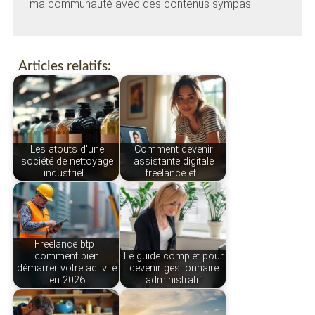
ma communauté avec des contenus sympas.
Articles relatifs:
Les atouts d'une
Comment devenir
société de nettoyage
assistante digitale
industriel…
freelance et…
Freelance btp :
comment bien
Le guide complet pour
démarrer votre activité
devenir gestionnaire
en 2026
administratif