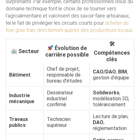
surprenants. Par exemple, certains professionnels issus du
domaine technique font le choix de se tourner vers
l’agroalimentaire et valorisent des savoir-faire artisanaux,
tel le fait de privilégier les circuits courts pour
acheter du
foie gras frais directement auprès des producteurs locaux
.
🛠
Évolution de
Secteur
Compétences
carrière possible
clés
Chef de projet,
CAO/DAO
,
BIM
,
Bâtiment
responsable de
gestion d’équipe
bureau d’études
Dessinateur
Solidworks
,
Industrie
industriel
modélisation 3D,
mécanique
confirmé
tolérancement
Lecture de plan,
Travaux
Technicien
DAO
,
publics
supérieur
réglementation