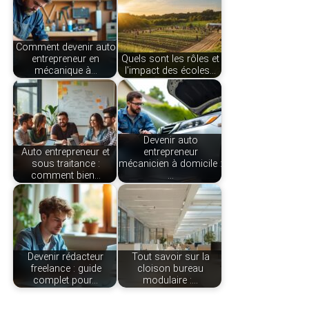
Comment devenir auto
entrepreneur en
Quels sont les rôles et
mécanique à…
l'impact des écoles…
Devenir auto
Auto entrepreneur et
entrepreneur
sous traitance :
mécanicien à domicile :
comment bien…
…
Devenir rédacteur
Tout savoir sur la
freelance : guide
cloison bureau
complet pour…
modulaire :…