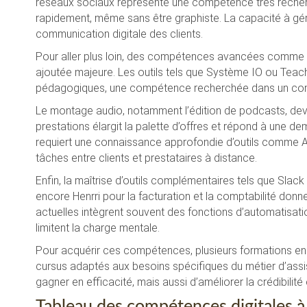
réseaux sociaux représente une compétence très recherc
rapidement, même sans être graphiste. La capacité à gér
communication digitale des clients.
Pour aller plus loin, des compétences avancées comme l’
ajoutée majeure. Les outils tels que Système IO ou Teacha
pédagogiques, une compétence recherchée dans un conte
Le montage audio, notamment l’édition de podcasts, devi
prestations élargit la palette d’offres et répond à une dem
requiert une connaissance approfondie d’outils comme As
tâches entre clients et prestataires à distance.
Enfin, la maîtrise d’outils complémentaires tels que Sla
encore Henrri pour la facturation et la comptabilité don
actuelles intègrent souvent des fonctions d’automatisati
limitent la charge mentale.
Pour acquérir ces compétences, plusieurs formations en
cursus adaptés aux besoins spécifiques du métier d’assi
gagner en efficacité, mais aussi d’améliorer la crédibilité
Tableau des compétences digitales à 