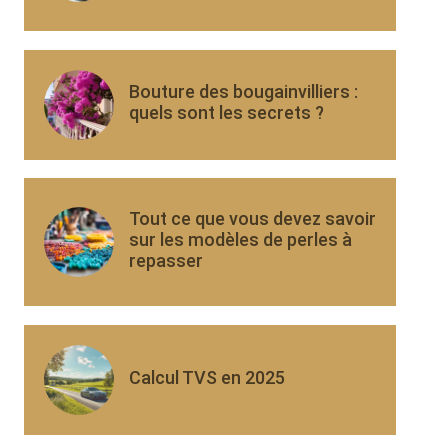
Bouture des bougainvilliers :
quels sont les secrets ?
Tout ce que vous devez savoir
sur les modèles de perles à
repasser
Calcul TVS en 2025