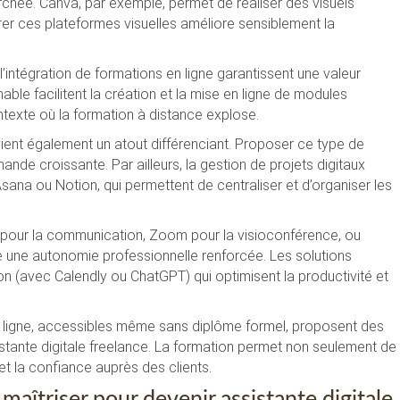
hée. Canva, par exemple, permet de réaliser des visuels
er ces plateformes visuelles améliore sensiblement la
intégration de formations en ligne garantissent une valeur
ble facilitent la création et la mise en ligne de modules
xte où la formation à distance explose.
ent également un atout différenciant. Proposer ce type de
ande croissante. Par ailleurs, la gestion de projets digitaux
ana ou Notion, qui permettent de centraliser et d’organiser les
ck pour la communication, Zoom pour la visioconférence, ou
ne une autonomie professionnelle renforcée. Les solutions
on (avec Calendly ou ChatGPT) qui optimisent la productivité et
 ligne, accessibles même sans diplôme formel, proposent des
stante digitale freelance. La formation permet non seulement de
 et la confiance auprès des clients.
maîtriser pour devenir assistante digitale