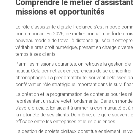
Comprendre le métier d’assistante
missions et opportunités
Le rôle d’assistante digitale freelance s’est imposé comm
contemporain. En 2026, ce métier connaît une forte crois
nouveau modèle de travail à distance qui séduit entrepren
véritable bras droit numérique, prenant en charge diverse
temps à ses clients.
Parmi les missions courantes, on retrouve la gestion d’e
rigueur. Cela permet aux entrepreneurs de se concentrer 
chronophages. La précomptabilité, souvent délaissée par le
conférant un rôle stratégique important dans le suivi fina
La création et la programmation de contenus pour les 
représentent un autre volet fondamental. Dans un monde où
s’avère cruciale. En aidant à animer la communauté et à 
la notoriété de ses clients. De même, elle gère souvent le
efficace entre les entreprises et leurs audiences.
La gestion de projets digitaux constitue également un vole