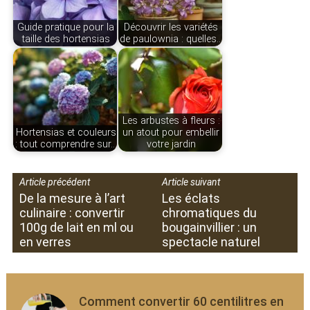
Guide pratique pour la
Découvrir les variétés
taille des hortensias
de paulownia : quelles…
Les arbustes à fleurs :
Hortensias et couleurs
un atout pour embellir
: tout comprendre sur…
votre jardin
Article précédent
Article suivant
De la mesure à l’art
Les éclats
culinaire : convertir
chromatiques du
100g de lait en ml ou
bougainvillier : un
en verres
spectacle naturel
Comment convertir 60 centilitres en