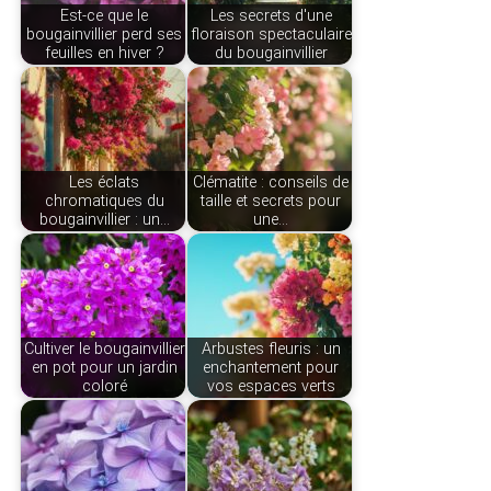
Est-ce que le
Les secrets d'une
bougainvillier perd ses
floraison spectaculaire
feuilles en hiver ?
du bougainvillier
Les éclats
Clématite : conseils de
chromatiques du
taille et secrets pour
bougainvillier : un…
une…
Cultiver le bougainvillier
Arbustes fleuris : un
en pot pour un jardin
enchantement pour
coloré
vos espaces verts