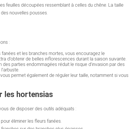
es feuilles découpées ressemblant à celles du chêne. La taille
n des nouvelles pousses.
sons :
rs fanées et les branches mortes, vous encouragez le
 d’obtenir de belles inflorescences durant la saison suivante.
 des parties endommagées réduit le risque d’invasion par des
l’arbuste.
 vous permet également de réguler leur taille, notamment si vous
r les hortensias
-vous de disposer des outils adéquats :
 pour éliminer les fleurs fanées.
 franches sur des branches plus épaisses.