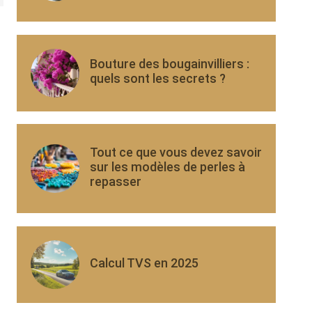
Bouture des bougainvilliers :
quels sont les secrets ?
Tout ce que vous devez savoir
sur les modèles de perles à
repasser
Calcul TVS en 2025