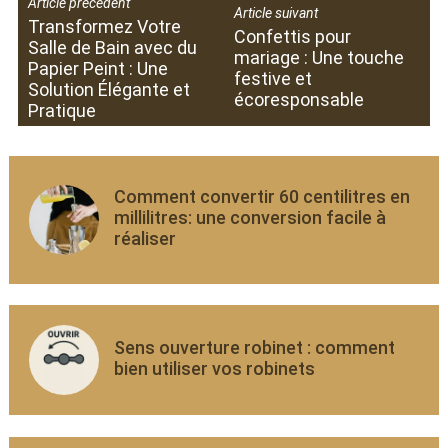
Article précédent
Article suivant
Transformez Votre
Confettis pour
Salle de Bain avec du
mariage : Une touche
Papier Peint : Une
festive et
Solution Élégante et
écoresponsable
Pratique
Comment convertir 60 centilitres en
millilitres: une conversion facile à
réaliser
Sens ouverture robinet : comment
bien utiliser vos robinets