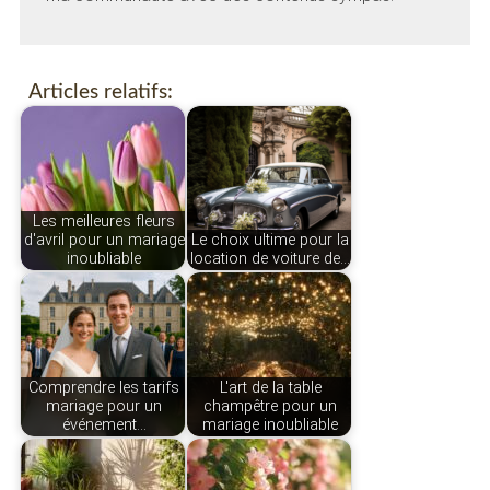
Articles relatifs:
Les meilleures fleurs
d'avril pour un mariage
Le choix ultime pour la
inoubliable
location de voiture de…
Comprendre les tarifs
L'art de la table
mariage pour un
champêtre pour un
événement…
mariage inoubliable