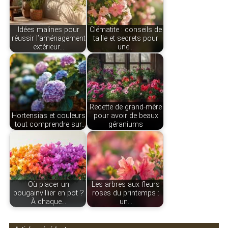
Idées malines pour
Clématite : conseils de
réussir l’aménagement
taille et secrets pour
extérieur…
une…
Recette de grand-mère
Hortensias et couleurs
pour avoir de beaux
: tout comprendre sur…
géraniums
Où placer un
Les arbres aux fleurs
bougainvillier en pot ?
roses du printemps :
À chaque…
un…