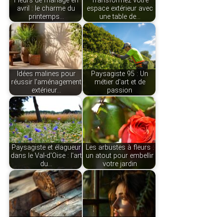
Fleurs de mariage en
Transformez votre
avril : le charme du
espace extérieur avec
printemps…
une table de…
Idées malines pour
Paysagiste 95 : Un
réussir l’aménagement
métier d'art et de
extérieur…
passion
Paysagiste et élagueur
Les arbustes à fleurs :
dans le Val-d'Oise : l'art
un atout pour embellir
du…
votre jardin