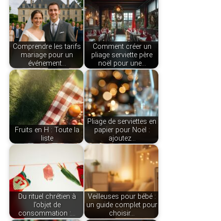
Comprendre les tarifs
Comment créer un
mariage pour un
pliage serviette père
événement…
noël pour une…
Pliage de serviettes en
Fruits en H : Toute la
papier pour Noël :
liste
ajoutez…
Du rituel chrétien à
Veilleuses pour bébé :
l’objet de
un guide complet pour
consommation :…
choisir…