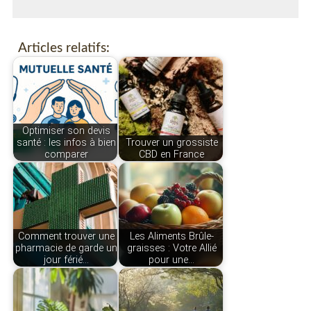
Articles relatifs:
Optimiser son devis
santé : les infos à bien
Trouver un grossiste
comparer
CBD en France
Comment trouver une
Les Aliments Brûle-
pharmacie de garde un
graisses : Votre Allié
jour férié…
pour une…