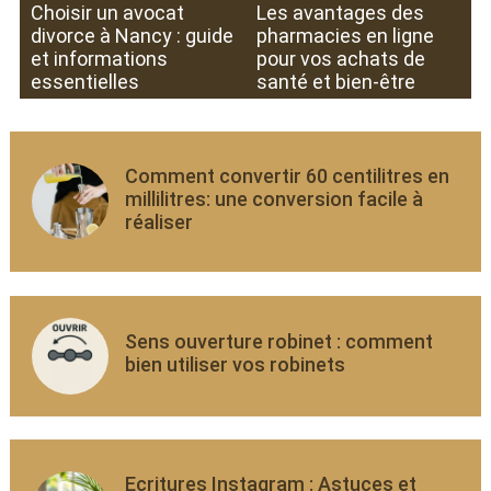
Choisir un avocat
Les avantages des
divorce à Nancy : guide
pharmacies en ligne
et informations
pour vos achats de
essentielles
santé et bien-être
Comment convertir 60 centilitres en
millilitres: une conversion facile à
réaliser
Sens ouverture robinet : comment
bien utiliser vos robinets
Ecritures Instagram : Astuces et