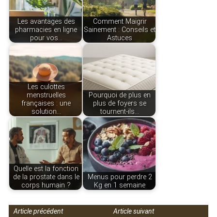
Les avantages des
Comment Maigrir
pharmacies en ligne
Sainement : Conseils et
pour vos…
Astuces
Les culottes
menstruelles
Pourquoi de plus en
françaises : une
plus de foyers se
solution…
tournent-ils…
Quelle est la fonction
de la prostate dans le
Menus pour perdre 2
corps humain ?
Kg en 1 semaine
Article précédent
Article suivant