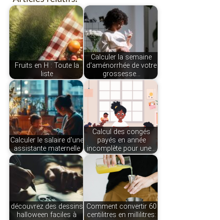
Calculer la semaine
Fruits en H : Toute la
d'aménorrhée de votre
liste
grossesse…
Calcul des congés
Calculer le salaire d'une
payés en année
assistante maternelle
incomplète pour une…
découvrez des dessins
Comment convertir 60
halloween faciles à
centilitres en millilitres: