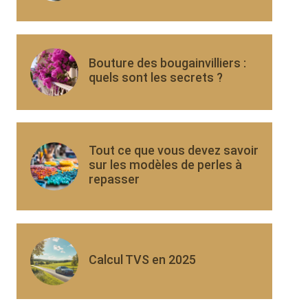
Bouture des bougainvilliers :
quels sont les secrets ?
Tout ce que vous devez savoir
sur les modèles de perles à
repasser
Calcul TVS en 2025