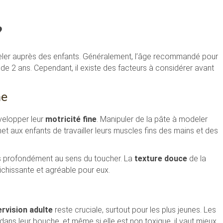
?
odeler auprès des enfants. Généralement, l’âge recommandé pour
e 2 ans. Cependant, il existe des facteurs à considérer avant
ne
velopper leur
motricité fine
. Manipuler de la pâte à modeler
 aux enfants de travailler leurs muscles fins des mains et des
lus profondément au sens du toucher. La
texture douce
de la
ichissante et agréable pour eux.
rvision adulte
reste cruciale, surtout pour les plus jeunes. Les
ans leur bouche, et même si elle est non toxique, il vaut mieux