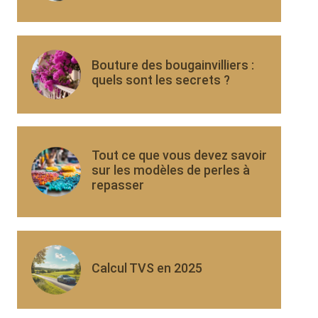
Bouture des bougainvilliers :
quels sont les secrets ?
Tout ce que vous devez savoir
sur les modèles de perles à
repasser
Calcul TVS en 2025