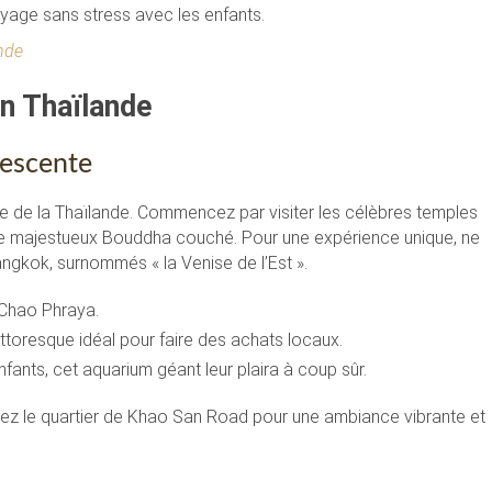
oyage sans stress avec les enfants.
ande
en Thaïlande
vescente
le de la Thaïlande. Commencez par visiter les célèbres temples
 le majestueux Bouddha couché. Pour une expérience unique, ne
gkok, surnommés « la Venise de l’Est ».
 Chao Phraya.
ittoresque idéal pour faire des achats locaux.
ants, cet aquarium géant leur plaira à coup sûr.
rez le quartier de Khao San Road pour une ambiance vibrante et