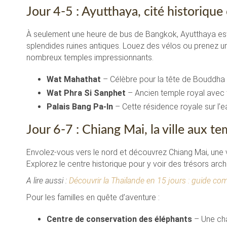
Jour 4-5 : Ayutthaya, cité historiqu
À seulement une heure de bus de Bangkok, Ayutthaya est 
splendides ruines antiques. Louez des vélos ou prenez un
nombreux temples impressionnants.
Wat Mahathat
– Célèbre pour la tête de Bouddha 
Wat Phra Si Sanphet
– Ancien temple royal avec
Palais Bang Pa-In
– Cette résidence royale sur l’
Jour 6-7 : Chiang Mai, la ville aux 
Envolez-vous vers le nord et découvrez Chiang Mai, une vi
Explorez le centre historique pour y voir des trésors ar
A lire aussi :
Découvrir la Thaïlande en 15 jours : guide co
Pour les familles en quête d’aventure :
Centre de conservation des éléphants
– Une cha