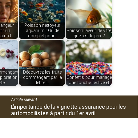
mangeur
Poisson nettoyeur
t : un
aquarium : Guide
Poisson laveur de vitre,
naturel…
complet pour…
quel est le prix ?
ommençant
Découvrez les fruits
xploration
commençant par la
Confettis pour mariage
ète
lettre L
: Une touche festive et…
Article suivant
L’importance de la vignette assurance pour les
automobilistes à partir du 1er avril