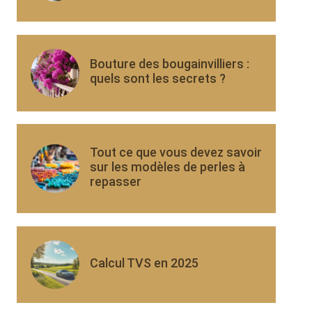
Bouture des bougainvilliers :
quels sont les secrets ?
Tout ce que vous devez savoir
sur les modèles de perles à
repasser
Calcul TVS en 2025