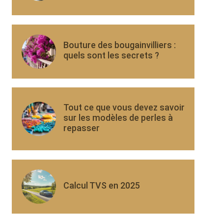
Bouture des bougainvilliers :
quels sont les secrets ?
Tout ce que vous devez savoir
sur les modèles de perles à
repasser
Calcul TVS en 2025