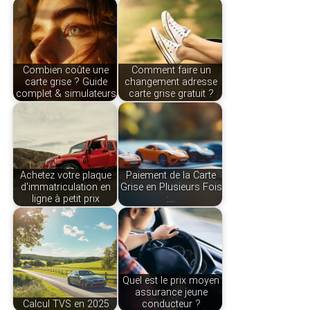
Combien coûte une
Comment faire un
carte grise ? Guide
changement adresse
complet & simulateurs
carte grise gratuit ?
Achetez votre plaque
Paiement de la Carte
d'immatriculation en
Grise en Plusieurs Fois
ligne à petit prix
:…
Quel est le prix moyen
assurance jeune
Calcul TVS en 2025
conducteur ?