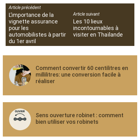
Article précédent
L’importance de la
Article suivant
vignette assurance
Les 10 lieux
pour les
incontournables à
automobilistes à partir
visiter en Thaïlande
du 1er avril
Comment convertir 60 centilitres en
millilitres: une conversion facile à
réaliser
Sens ouverture robinet : comment
bien utiliser vos robinets