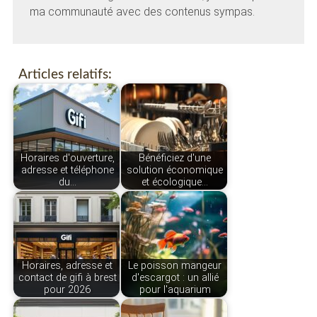
ma communauté avec des contenus sympas.
Articles relatifs:
Horaires d'ouverture,
Bénéficiez d'une
adresse et téléphone
solution économique
du…
et écologique…
Horaires, adresse et
Le poisson mangeur
contact de gifi à brest
d'escargot : un allié
pour 2026
pour l'aquarium