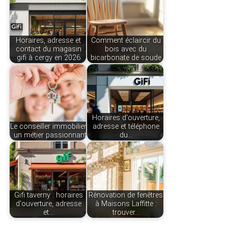
Horaires, adresse et
Comment éclaircir du
contact du magasin
bois avec du
gifi à cergy en 2026
bicarbonate de soude
Horaires d'ouverture,
Le conseiller immobilier
adresse et téléphone
: un métier passionnant
du…
Gifi taverny : horaires
Rénovation de fenêtres
d'ouverture, adresse
à Maisons Laffitte :
et…
trouver…