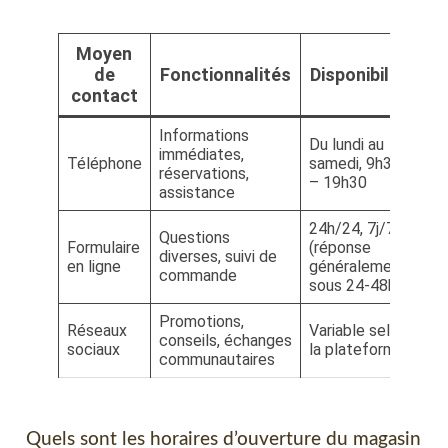
Moyen
de
Fonctionnalités
Disponibilité
contact
Informations
Du lundi au
immédiates,
Téléphone
samedi, 9h30
réservations,
– 19h30
assistance
24h/24, 7j/7
Questions
Formulaire
(réponse
diverses, suivi de
en ligne
généralement
commande
sous 24-48h)
Promotions,
Réseaux
Variable selon
conseils, échanges
sociaux
la plateforme
communautaires
Quels sont les horaires d’ouverture du magasin