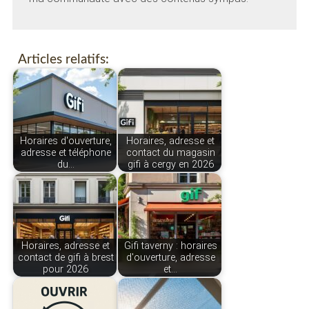
Articles relatifs:
Horaires d'ouverture,
Horaires, adresse et
adresse et téléphone
contact du magasin
du…
gifi à cergy en 2026
Horaires, adresse et
Gifi taverny : horaires
contact de gifi à brest
d'ouverture, adresse
pour 2026
et…