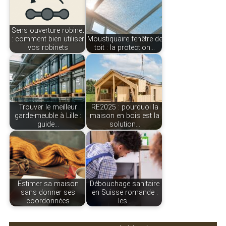
Sens ouverture robinet
: comment bien utiliser
Moustiquaire fenêtre de
vos robinets
toit : la protection…
Trouver le meilleur
RE2025 : pourquoi la
garde-meuble à Lille :
maison en bois est la
guide…
solution…
Estimer sa maison
Débouchage sanitaire
sans donner ses
en Suisse romande :
coordonnées
les…